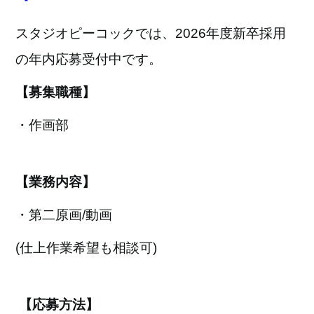
o
o
スタジオピーコックでは、2026年度新卒採用
k
の年内応募受付中です。
【募集職種】
・作画部
【業務内容】
・第二原画/
動画
(仕上作業希望も相談可)
【応募方法】